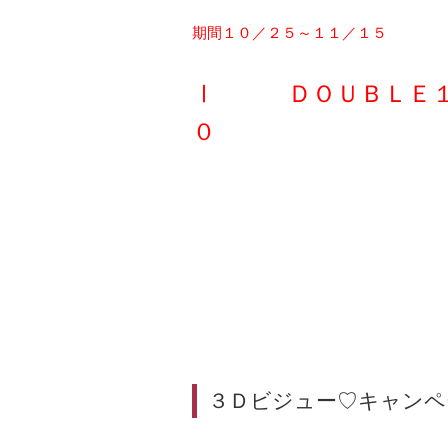
期間１０／２５～１１／１５
Ⅰ ＤＯＵＢＬＥ１
０
３Ｄビジュー♡キャンペ